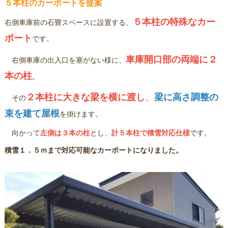
５本柱のカーポートを提案
５本柱の特殊なカー
右側車庫前の石畳スペースに設置する、
ポート
です。
車庫開口部の両端に２
右側車庫の出入口を塞がない様に、
本の柱
。
２本柱に大きな梁を横に渡し
、
梁に高さ調整の
その
束を建て屋根
を掛けます。
向かって
左側は３本の柱
とし、
計５本柱で積雪対応仕様
です。
積雪１．５ｍまで対応可能なカーポートになりました。